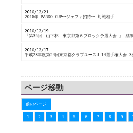
2016/12/21
-
2016年 PARDO CUP〜ジェファ招待〜 対戦相手
2016/12/19
-
『第35回 山下杯 東京都第６ブロック予選大会 』 結
2016/12/17
-
平成28年度第24回東京都クラブユースU-14選手権大会 
ページ移動
前のページ
1
2
3
4
5
6
7
8
9