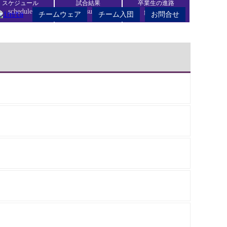
スケジュール
試合結果
卒業生の進路
schedule
result
graduate
チームウェア
チーム入団
お問合せ