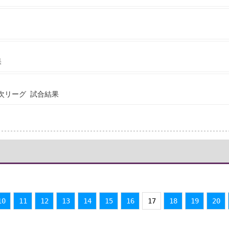
果
3次リーグ 試合結果
10
11
12
13
14
15
16
17
18
19
20