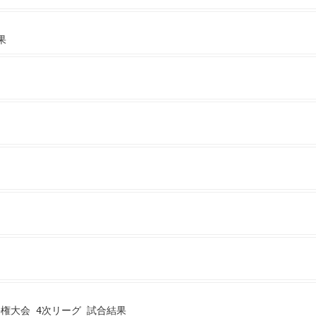
果
手権大会 4次リーグ 試合結果