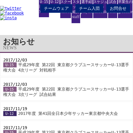
U-15
U-12
スクー
スタ
選手紹
スケジュ
試合
卒業生の
junior
junior
ル
ッフ
介
ール
結果
進路
チームウェア
チーム入団
お問合せ
youth
school
players
schedule
result
graduate
紹介
staff
お知らせ
NEWS
2017/12/03
-
平成29年度 第22回 東京都クラブユースサッカーU-13選手
U-15
権大会 4次リーグ 対戦相手
2017/12/03
-
平成29年度 第22回 東京都クラブユースサッカーU-13選手
U-15
権大会 3次リーグ 試合結果
2017/11/19
-
2017年度 第41回全日本少年サッカー東京都中央大会
U-12
2017/11/19
-
平成29年度 第22回 東京都クラブユースサッカーU-13選手
U-15