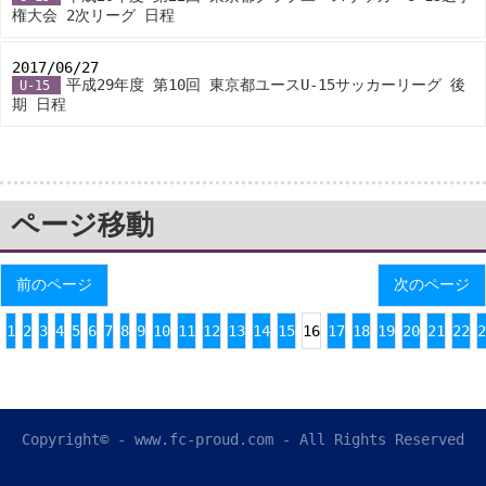
権大会 2次リーグ 日程
2017/06/27
-
平成29年度 第10回 東京都ユースU-15サッカーリーグ 後
U-15
期 日程
ページ移動
前のページ
次のページ
1
2
3
4
5
6
7
8
9
10
11
12
13
14
15
16
17
18
19
20
21
22
2
Copyright© - www.fc-proud.com - All Rights Reserved