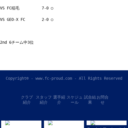
VS FC稲毛 7-0 ○
VS GEO-X FC 2-0 ○
2nd 6チーム中3位
Copyright© - www.fc-proud.com - All Rights Reserved
クラブ
スタッフ
選手紹
スケジュ
試合結
お問合
紹介
紹介
介
ール
果
せ