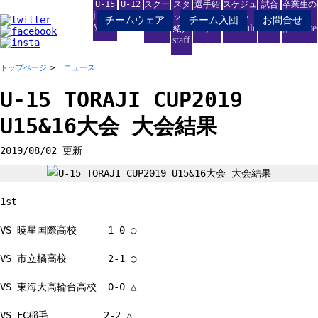
U-15
U-12
スクー
スタ
選手紹
スケジュ
試合
卒業生の
junior
junior
ル
ッフ
介
ール
結果
進路
チームウェア
チーム入団
お問合せ
youth
school
players
schedule
result
graduate
紹介
staff
トップページ
ニュース
U-15 TORAJI CUP2019
U15&16大会 大会結果
2019/08/02 更新
1st
VS 暁星国際高校 1-0 ○
VS 市立橘高校 2-1 ○
VS 東海大高輪台高校 0-0 △
VS FC稲毛 2-2 △