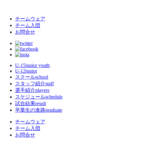
チームウェア
チーム入団
お問合せ
U-15
junior youth
U-12
junior
スクール
school
スタッフ紹介
staff
選手紹介
players
スケジュール
schedule
試合結果
result
卒業生の進路
graduate
チームウェア
チーム入団
お問合せ