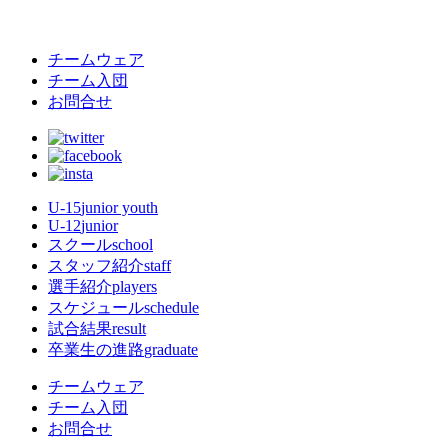
チームウェア
チーム入団
お問合せ
U-15
junior youth
U-12
junior
スクール
school
スタッフ紹介
staff
選手紹介
players
スケジュール
schedule
試合結果
result
卒業生の進路
graduate
チームウェア
チーム入団
お問合せ