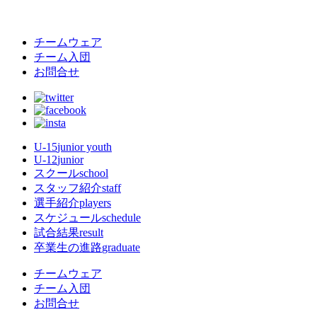
チームウェア
チーム入団
お問合せ
U-15
junior youth
U-12
junior
スクール
school
スタッフ紹介
staff
選手紹介
players
スケジュール
schedule
試合結果
result
卒業生の進路
graduate
チームウェア
チーム入団
お問合せ