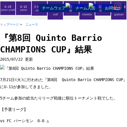
U-15
U-12
スクール
スタッフ紹
選手紹介
スケジュー
試合結果
卒業生の進
チームウェア
チーム入団
お問合せ
junior youth
junior
school
players
result
介
ル
路
staff
schedule
graduate
トップページ
ニュース
『第8回 Quinto Barrio
CHAMPIONS CUP』結果
2015/07/22 更新
7月21日(火)に行われた『第8回 Quinto Barrio CHAMPIONS CUP』
にU-11が参加してきました。
5チーム参加の総当たりリーグ戦後に順位トーナメント戦でした。
【予選リーグ】
vs FC パーシモン 0-0 △