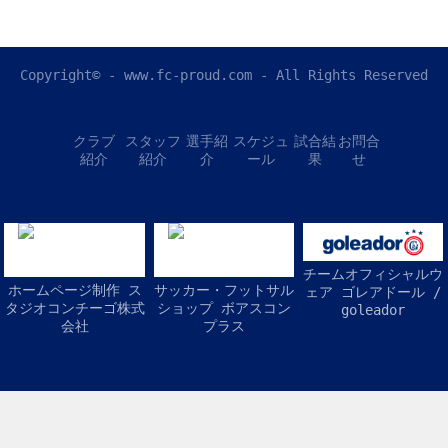
Copyright© - www.fc-proud.com - All Rights Reserved
クラブ
スタッフ
選手紹
スケジュ
試合結
お問合
紹介
紹介
介
ール
果
せ
チームオフィシャルウ
ホームページ制作 ス
サッカー・フットサル
ェア ゴレアドール /
タジオコンチーゴ株式
ショップ ボアスコン
goleador
会社
プラス