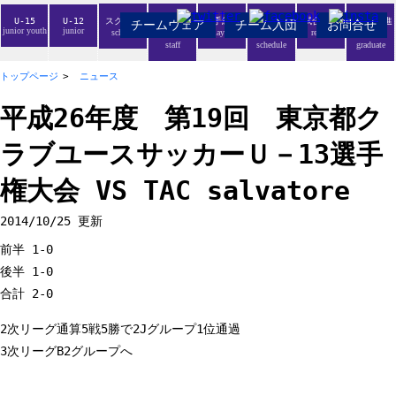
U-15
U-12
スクール
スタッフ紹
選手紹介
スケジュー
試合結果
卒業生の進
チームウェア
チーム入団
お問合せ
junior youth
junior
school
players
result
介
ル
路
staff
schedule
graduate
トップページ
ニュース
平成26年度 第19回 東京都ク
ラブユースサッカーＵ－13選手
権大会 VS TAC salvatore
2014/10/25 更新
前半 1-0
後半 1-0
合計 2-0
2次リーグ通算5戦5勝で2Jグループ1位通過
3次リーグB2グループへ