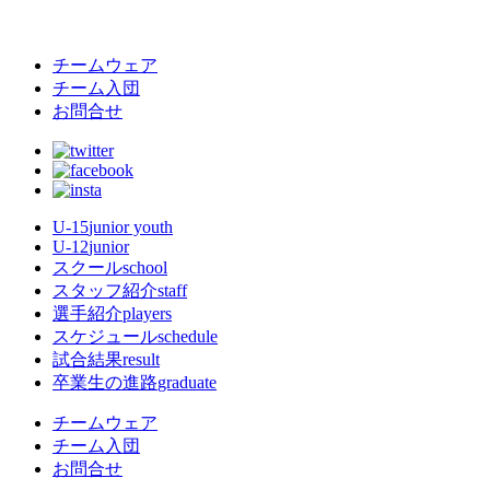
チームウェア
チーム入団
お問合せ
U-15
junior youth
U-12
junior
スクール
school
スタッフ紹介
staff
選手紹介
players
スケジュール
schedule
試合結果
result
卒業生の進路
graduate
チームウェア
チーム入団
お問合せ