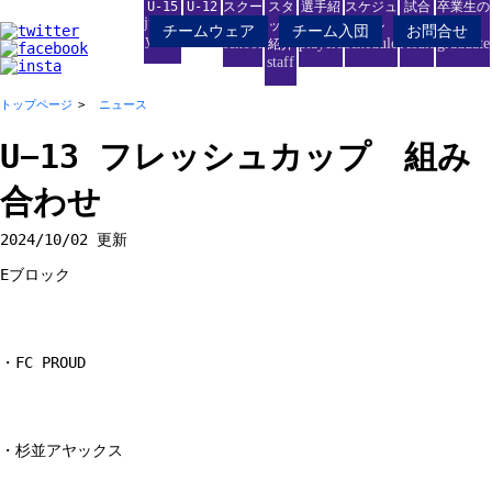
U-15
U-12
スクー
スタ
選手紹
スケジュ
試合
卒業生の
junior
junior
ル
ッフ
介
ール
結果
進路
チームウェア
チーム入団
お問合せ
youth
school
players
schedule
result
graduate
紹介
staff
トップページ
ニュース
U−13 フレッシュカップ 組み
合わせ
2024/10/02 更新
Eブロック
・FC PROUD
・杉並アヤックス