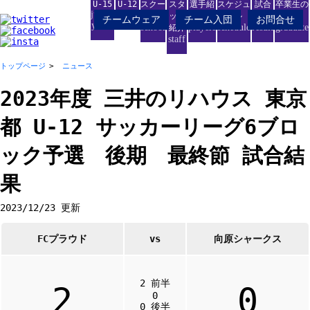
U-15
U-12
スクー
スタ
選手紹
スケジュ
試合
卒業生の
junior
junior
ル
ッフ
介
ール
結果
進路
チームウェア
チーム入団
お問合せ
youth
school
players
schedule
result
graduate
紹介
staff
トップページ
ニュース
2023年度 三井のリハウス 東京
都 U-12 サッカーリーグ6ブロ
ック予選 後期 最終節 試合結
果
2023/12/23 更新
FCプラウド
vs
向原シャークス
2 前半
2
0
0
0 後半