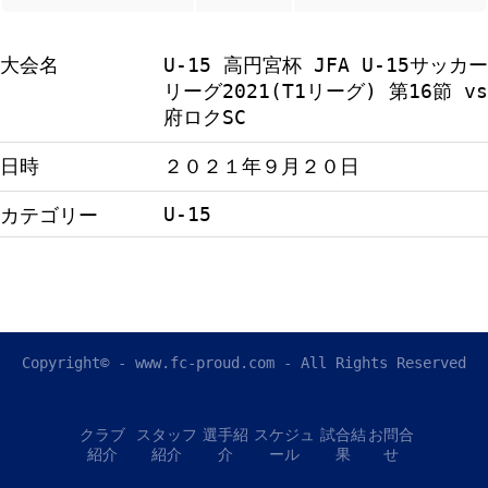
大会名
U-15 高円宮杯 JFA U-15サッカー
リーグ2021(T1リーグ) 第16節 vs
府ロクSC
日時
２０２１年９月２０日
U-15
カテゴリー
Copyright© - www.fc-proud.com - All Rights Reserved
クラブ
スタッフ
選手紹
スケジュ
試合結
お問合
紹介
紹介
介
ール
果
せ