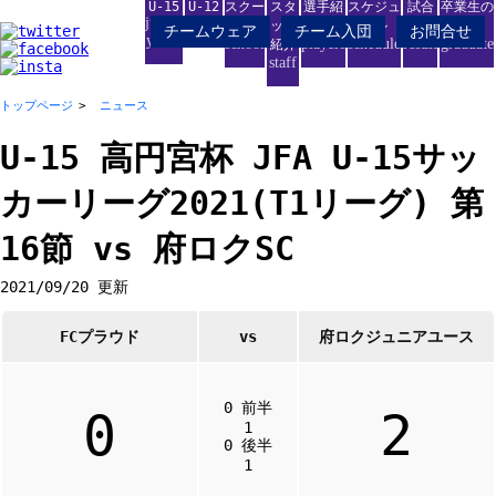
U-15
U-12
スクー
スタ
選手紹
スケジュ
試合
卒業生の
junior
junior
ル
ッフ
介
ール
結果
進路
チームウェア
チーム入団
お問合せ
youth
school
players
schedule
result
graduate
紹介
staff
トップページ
ニュース
U-15 高円宮杯 JFA U-15サッ
カーリーグ2021(T1リーグ) 第
16節 vs 府ロクSC
2021/09/20 更新
FCプラウド
vs
府ロクジュニアユース
0 前半
0
2
1
0 後半
1