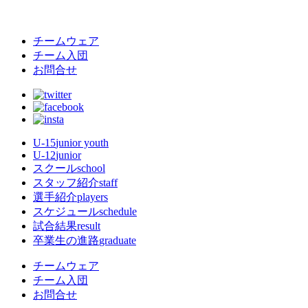
チームウェア
チーム入団
お問合せ
U-15
junior youth
U-12
junior
スクール
school
スタッフ紹介
staff
選手紹介
players
スケジュール
schedule
試合結果
result
卒業生の進路
graduate
チームウェア
チーム入団
お問合せ