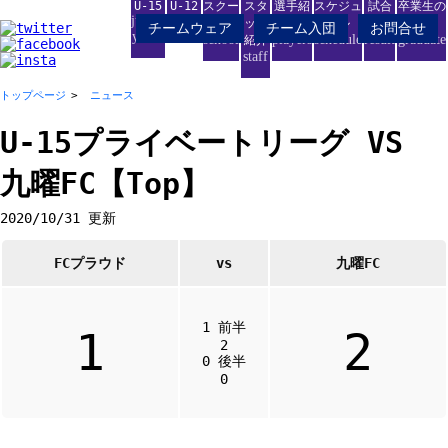
U-15
U-12
スクー
スタ
選手紹
スケジュ
試合
卒業生の
junior
junior
ル
ッフ
介
ール
結果
進路
チームウェア
チーム入団
お問合せ
youth
school
players
schedule
result
graduate
紹介
staff
トップページ
ニュース
U-15プライベートリーグ VS
九曜FC【Top】
2020/10/31 更新
FCプラウド
vs
九曜FC
1 前半
1
2
2
0 後半
0