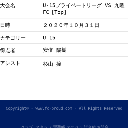
大会名
U-15プライベートリーグ VS 九曜
FC【Top】
日時
２０２０年１０月３１日
U-15
カテゴリー
安倍 陽樹
得点者
アシスト
杉山 撞
Copyright© - www.fc-proud.com - All Rights Reserved
クラブ
スタッフ
選手紹
スケジュ
試合結
お問合