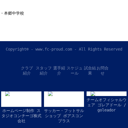
・本郷中学校
Copyright© - www.fc-proud.com - All Rights Reserved
クラブ
スタッフ
選手紹
スケジュ
試合結
お問合
紹介
紹介
介
ール
果
せ
チームオフィシャルウ
ェア ゴレアドール /
goleador
ホームページ制作 ス
サッカー・フットサル
タジオコンチーゴ株式
ショップ ボアスコン
会社
プラス