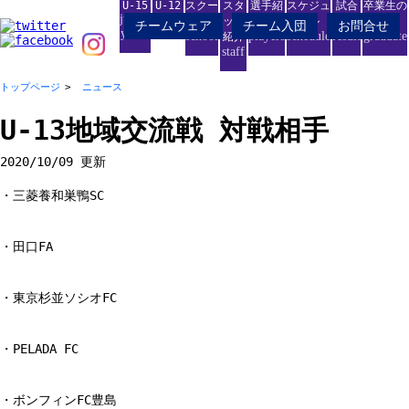
U-15
U-12
スクー
スタ
選手紹
スケジュ
試合
卒業生の
junior
junior
ル
ッフ
介
ール
結果
進路
チームウェア
チーム入団
お問合せ
youth
school
players
schedule
result
graduate
紹介
staff
トップページ
ニュース
U-13地域交流戦 対戦相手
2020/10/09 更新
・三菱養和巣鴨SC
・田口FA
・東京杉並ソシオFC
・PELADA FC
・ボンフィンFC豊島